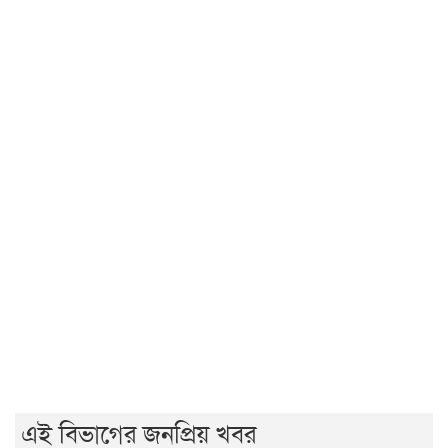
ভারতে যেভাবে দিন কাটাচ্ছেন পলাতক আ.লীগ নেতারা
দৃশ্যমান অগ্রগতি নেই বিপ্লবীদের ওপর হামলা ও হত্যার বিচার
সরকার গণভোটের রায় নিয়ে বিশ্বাসঘাতকতা করেছে: নাহিদ
রাজশাহীতে (ওয়াটসফেম)-এর উদ্যোগে বৃক্ষরোপণ কর্মসূচি
অনুষ্ঠিত
জুলাই গণঅভ্যুত্থান দিবসে ইসলামী ব্যাংক হাসপাতালের
আলোচনা
আ.লীগের কাউকে জামায়াতে যুক্ত করতে কেন্দ্রের অনুমতি
লাগবে: আমির
মেহেরপুর সীমান্তে ৫ জনকে পুশইনের চেষ্টা রুখে দিল বিজিবি
এই বিভাগের জনপ্রিয় খবর