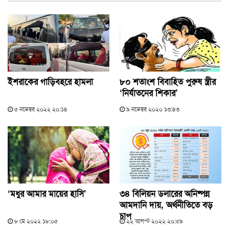
ইশরাকের গাড়িবহরে হামলা
৮০ শতাংশ বিবাহিত পুরুষ স্ত্রীর
‘নির্যাতনের শিকার’
৫ নভেম্বর ২০২২ ২০:১৪
৯ নভেম্বর ২০২০ ১৩:৪৩
‘মধুর আমার মায়ের হাসি’
৩৪ বিলিয়ন ডলারের অনিষ্পন্ন
আমদানি দায়, অর্থনীতিতে বড়
চাপ
৮ মে ২০২২ ১৮:০৫
২২ আগস্ট ২০২২ ২০:৫৯