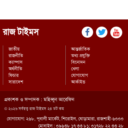
রাজ টাইমস
জাতীয়
আন্তর্জাতিক
রাজনীতি
তথ্য প্রযুক্তি
ক্যাম্পাস
বিনোদন
অর্থনীতি
খেলা
ফিচার
যোগাযোগ
সারাদেশ
আর্কাইভ
প্রকাশক ও সম্পাদক : মহিব্বুল আরেফিন
© ২০২৬ সর্বস্বত্ত্ব রাজ টাইমস ২৪ ডট কম
যোগাযোগ: ২৬৮, পূবালী মার্কেট, শিরোইল, ঘোড়ামারা, রাজশাহী-৬০০০
মোবাইল : ০৯৬৩৮ ১৭ ৩৩ ৮১; ০১৭২৮ ২২ ৩৩ ২৮