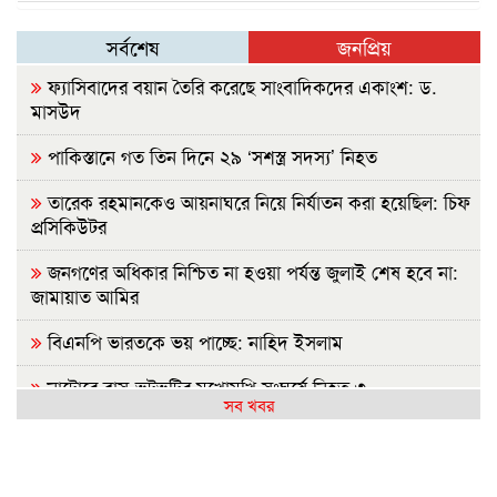
সর্বশেষ
জনপ্রিয়
ফ্যাসিবাদের বয়ান তৈরি করেছে সাংবাদিকদের একাংশ: ড.
মাসউদ
পাকিস্তানে গত তিন দিনে ২৯ ‘সশস্ত্র সদস্য’ নিহত
তারেক রহমানকেও আয়নাঘরে নিয়ে নির্যাতন করা হয়েছিল: চিফ
প্রসিকিউটর
জনগণের অধিকার নিশ্চিত না হওয়া পর্যন্ত জুলাই শেষ হবে না:
জামায়াত আমির
বিএনপি ভারতকে ভয় পাচ্ছে: নাহিদ ইসলাম
নাটোরে বাস-ভুটভুটির মুখোমুখি সংঘর্ষে নিহত ৩
সব খবর
গাইবান্ধায় যুবদলের ছুরিকাঘাতে আহত শিবির নেতার মৃত্যু
নাশকতার পরিকল্পনা করছেন পলাতক হাসিনা