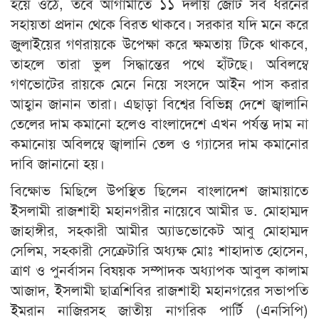
হয়ে ওঠে, তবে আগামীতে ১১ দলীয় জোট সব ধরনের
সহায়তা প্রদান থেকে বিরত থাকবে। সরকার যদি মনে করে
জুলাইয়ের গণরায়কে উপেক্ষা করে ক্ষমতায় টিকে থাকবে,
তাহলে তারা ভুল সিদ্ধান্তের পথে হাঁটছে। অবিলম্বে
গণভোটের রায়কে মেনে নিয়ে সংসদে আইন পাস করার
আহ্বান জানান তারা। এছাড়া বিশ্বের বিভিন্ন দেশে জ্বালানি
তেলের দাম কমানো হলেও বাংলাদেশে এখন পর্যন্ত দাম না
কমানোয় অবিলম্বে জ্বালানি তেল ও গ্যাসের দাম কমানোর
দাবি জানানো হয়।
বিক্ষোভ মিছিলে উপস্থিত ছিলেন বাংলাদেশ জামায়াতে
ইসলামী রাজশাহী মহানগরীর নায়েবে আমীর ড. মোহাম্মদ
জাহাঙ্গীর, সহকারী আমীর অ্যাডভোকেট আবু মোহাম্মদ
সেলিম, সহকারী সেক্রেটারি অধ্যক্ষ মোঃ শাহাদাত হোসেন,
ত্রাণ ও পুনর্বাসন বিষয়ক সম্পাদক অধ্যাপক আবুল কালাম
আজাদ, ইসলামী ছাত্রশিবির রাজশাহী মহানগরের সভাপতি
ইমরান নাজিরসহ জাতীয় নাগরিক পার্টি (এনসিপি)