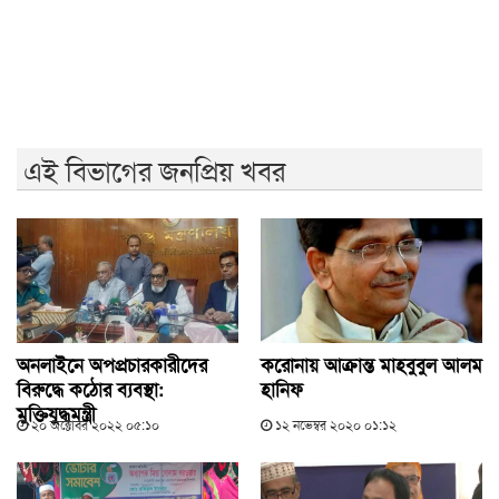
বিএনপির ২০ লাখ লোক চাঁদাবাজিতে নেমেছে: কর্নেল অলি
এই বিভাগের জনপ্রিয় খবর
অনলাইনে অপপ্রচারকারীদের
করোনায় আক্রান্ত মাহবুবুল আলম
বিরুদ্ধে কঠোর ব্যবস্থা:
হানিফ
মুক্তিযুদ্ধমন্ত্রী
২০ অক্টোবর ২০২২ ০৫:১০
১২ নভেম্বর ২০২০ ০১:১২