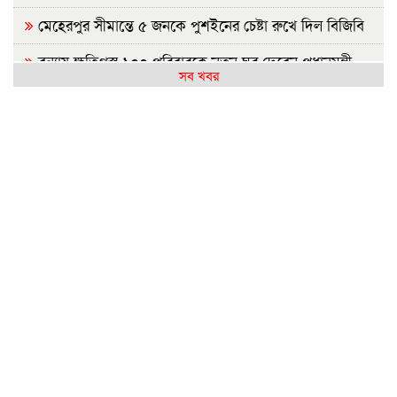
মেহেরপুর সীমান্তে ৫ জনকে পুশইনের চেষ্টা রুখে দিল বিজিবি
বন্যায় ক্ষতিগ্রস্ত ১০০ পরিবারকে নতুন ঘর দেবেন প্রধানমন্ত্রী
সব খবর
সিলেটে দুই বাসের সংঘর্ষ: নিহত বেড়ে ৯
ইবির হলে এক ছাত্রীর বিরুদ্ধে অন্য মেয়েদের গোপন ছবি
বয়ফ্রেন্ডকে শেয়ারের অভিযোগ
রাষ্ট্রপতি নির্বাচন: বিএনপি প্রার্থী চূড়ান্ত করেনি, জামায়াতের বৈঠক
কাল
জুলাইয়ে সড়কে ঝরল ৪১৬ প্রাণ, মোটরসাইকেলে সর্বাধিক মৃত্যু
প্রথম শ্রেণিতে ভর্তি লটারিতে, বাকি সব পরীক্ষায়
নেসকো স্থানান্তরের প্রতিবাদে ১১ দলের স্মারকলিপি
হামের উপসর্গে আরও ৬ শিশুর মৃত্যু
লংমার্চের ঘোষণা ১১ দলীয় ঐক্যের