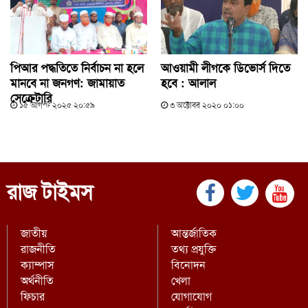
পিআর পদ্ধতিতে নির্বাচন না হলে
আওয়ামী লীগকে ডিভোর্স দিতে
মানবে না জনগণ: জামায়াত
হবে : আলাল
সেক্রেটারি
১৫ আগস্ট ২০২৫ ২০:৫৯
৩ অক্টোবর ২০২০ ০১:০০
রাজ টাইমস
জাতীয়
আন্তর্জাতিক
রাজনীতি
তথ্য প্রযুক্তি
ক্যাম্পাস
বিনোদন
অর্থনীতি
খেলা
ফিচার
যোগাযোগ