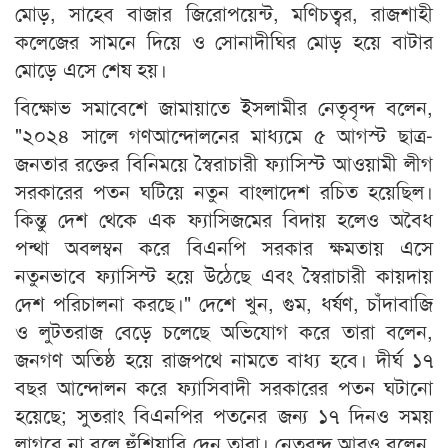
মোড়, সাহেব বাজার জিরোপয়েন্ট, মণিচত্বর, রাজশাহী
কলেজের সামনে দিয়ে ও সোনাদীঘির মোড় হয়ে বাটার
মোড়ে এসে শেষ হয়।
বিক্ষোভ সমাবেশে জামায়াতে ইসলামীর নেতৃবৃন্দ বলেন,
"২০২৪ সালে গণআন্দোলনের মাধ্যমে ৫ আগস্ট ছাত্র-
জনতার রক্তের বিনিময়ে স্বৈরাচারী ফ্যাসিস্ট আওয়ামী লীগ
সরকারের পতন ঘটিয়ে নতুন বাংলাদেশ রচিত হয়েছিল।
কিন্তু দেশ থেকে এক ফ্যাসিজমের বিদায় হলেও অবৈধ
পন্থা অবলম্বন করে বিএনপি সরকার ক্ষমতায় এসে
নতুনভাবে ফ্যাসিস্ট হয়ে উঠেছে এবং স্বৈরাচারী কায়দায়
দেশ পরিচালনা করছে।" দেশে খুন, গুম, ধর্ষণ, চাঁদাবাজি
ও লুটতরাজ বেড়ে চলেছে অভিযোগ করে তারা বলেন,
জনগণ অতিষ্ঠ হয়ে রাজপথে নামতে বাধ্য হবে। দীর্ঘ ১৭
বছর আন্দোলন করে ফ্যাসিবাদী সরকারের পতন ঘটানো
হয়েছে; সুতরাং বিএনপির পতনের জন্য ১৭ দিনও সময়
লাগবে না বলে হুঁশিয়ারি দেন তারা। নেতৃবৃন্দ আরও বলেন,