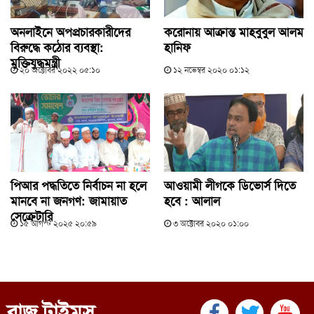
অনলাইনে অপপ্রচারকারীদের
করোনায় আক্রান্ত মাহবুবুল আলম
বিরুদ্ধে কঠোর ব্যবস্থা:
হানিফ
মুক্তিযুদ্ধমন্ত্রী
২০ অক্টোবর ২০২২ ০৫:১০
১২ নভেম্বর ২০২০ ০১:১২
পিআর পদ্ধতিতে নির্বাচন না হলে
আওয়ামী লীগকে ডিভোর্স দিতে
মানবে না জনগণ: জামায়াত
হবে : আলাল
সেক্রেটারি
১৫ আগস্ট ২০২৫ ২০:৫৯
৩ অক্টোবর ২০২০ ০১:০০
রাজ টাইমস