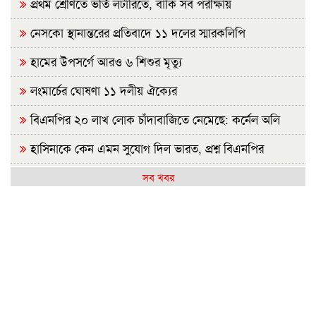
প্রথম শ্রেণিতে ভর্তি লটারিতে, বাকি সব পরীক্ষায়
নেসকো স্থানান্তরের প্রতিবাদে ১১ দলের স্মারকলিপি
হামের উপসর্গে আরও ৬ শিশুর মৃত্যু
লংমার্চের ঘোষণা ১১ দলীয় ঐক্যের
বিএনপির ২০ লাখ লোক চাঁদাবাজিতে নেমেছে: কর্নেল অলি
হাসিনাকে কেন এমন সুযোগ দিল ভারত, প্রশ্ন বিএনপির
রাষ্ট্রপতি নির্বাচন ২০ আগস্ট
সব খবর
হাসিনাকে ফেরাতে তৎপর রাবির ৪২ শিক্ষকের বিরুদ্ধে অনুসন্ধান
কমিটি
রাজশাহীর মর্যাদা অক্ষুণ্ন রাখা হবে: ভূমিমন্ত্রী
জুলাই সনদ ও গণহত্যার বিচার নিশ্চিত করতে সরকারকে বাধ্য
করা হবে