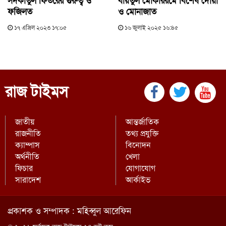
সদকাতুল ফিতরের গুরুত্ব ও
বায়তুল মোকাররমে বিশেষ দোয়া
ফজিলত
ও মোনাজাত
১৭ এপ্রিল ২০২৩ ১৭:০৫
১৬ জুলাই ২০২৫ ১৬:৪৫
রাজ টাইমস
জাতীয়
আন্তর্জাতিক
রাজনীতি
তথ্য প্রযুক্তি
ক্যাম্পাস
বিনোদন
অর্থনীতি
খেলা
ফিচার
যোগাযোগ
সারাদেশ
আর্কাইভ
প্রকাশক ও সম্পাদক : মহিব্বুল আরেফিন