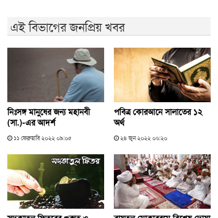
এই বিভাগের জনপ্রিয় খবর
নিঃসঙ্গ মানুষের জন্য মহানবী
পবিত্র কোরআনে সালাতের ১২
(সা.)-এর আদর্শ
অর্থ
১১ ফেব্রুয়ারি ২০২২ ০৯:০৫
২৪ জুন ২০২২ ০৬:২০