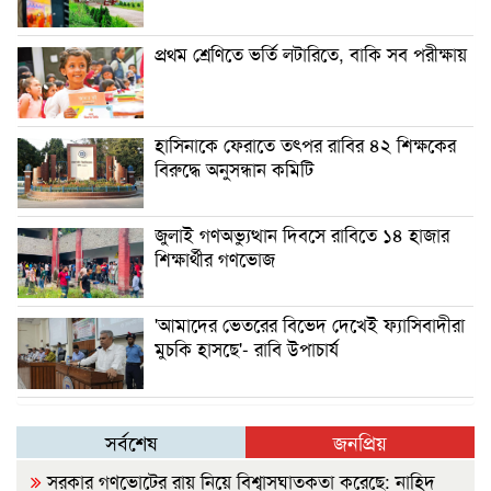
প্রথম শ্রেণিতে ভর্তি লটারিতে, বাকি সব পরীক্ষায়
হাসিনাকে ফেরাতে তৎপর রাবির ৪২ শিক্ষকের
বিরুদ্ধে অনুসন্ধান কমিটি
জুলাই গণঅভ্যুত্থান দিবসে রাবিতে ১৪ হাজার
শিক্ষার্থীর গণভোজ
'আমাদের ভেতরের বিভেদ দেখেই ফ্যাসিবাদীরা
মুচকি হাসছে'- রাবি উপাচার্য
সর্বশেষ
জনপ্রিয়
সরকার গণভোটের রায় নিয়ে বিশ্বাসঘাতকতা করেছে: নাহিদ