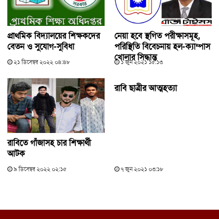
প্রাথমিক বিদ্যালয়ের শিক্ষকদের
নেয়া হবে স্থগিত পরীক্ষাসমূহ,
বেতন ও সুযোগ-সুবিধা
পরিস্থিতি বিবেচনায় হল-ক্যাম্পাস
খোলার সিদ্ধান্ত
২১ ডিসেম্বর ২০২২ ০৪:৪৮
১ জুন ২০২১ ১৫:১৩
রাবি ছাত্রীর আত্মহত্যা
রাবিতে গাঁজাসহ চার শিক্ষার্থী
আটক
৯ ডিসেম্বর ২০২২ ০২:১৫
৭ জুন ২০২১ ০৩:১৮