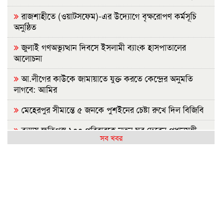
রাজশাহীতে (ওয়াটসফেম)-এর উদ্যোগে বৃক্ষরোপণ কর্মসূচি
অনুষ্ঠিত
জুলাই গণঅভ্যুত্থান দিবসে ইসলামী ব্যাংক হাসপাতালের
আলোচনা
আ.লীগের কাউকে জামায়াতে যুক্ত করতে কেন্দ্রের অনুমতি
লাগবে: আমির
মেহেরপুর সীমান্তে ৫ জনকে পুশইনের চেষ্টা রুখে দিল বিজিবি
বন্যায় ক্ষতিগ্রস্ত ১০০ পরিবারকে নতুন ঘর দেবেন প্রধানমন্ত্রী
সব খবর
সিলেটে দুই বাসের সংঘর্ষ: নিহত বেড়ে ৯
ইবির হলে এক ছাত্রীর বিরুদ্ধে অন্য মেয়েদের গোপন ছবি
বয়ফ্রেন্ডকে শেয়ারের অভিযোগ
রাষ্ট্রপতি নির্বাচন: বিএনপি প্রার্থী চূড়ান্ত করেনি, জামায়াতের বৈঠক
কাল