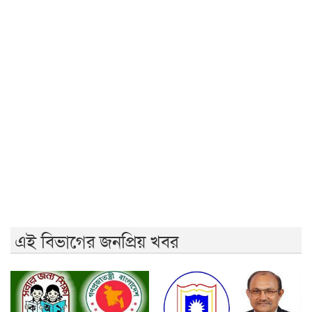
জুলাইয়ে সড়কে ঝরল ৪১৬ প্রাণ, মোটরসাইকেলে সর্বাধিক মৃত্যু
প্রথম শ্রেণিতে ভর্তি লটারিতে, বাকি সব পরীক্ষায়
নেসকো স্থানান্তরের প্রতিবাদে ১১ দলের স্মারকলিপি
হামের উপসর্গে আরও ৬ শিশুর মৃত্যু
লংমার্চের ঘোষণা ১১ দলীয় ঐক্যের
বিএনপির ২০ লাখ লোক চাঁদাবাজিতে নেমেছে: কর্নেল অলি
এই বিভাগের জনপ্রিয় খবর