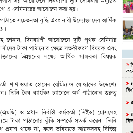
লসি এর আয়োজনে দিনব্যাপী দুটি সেমিনার অনুষ্ঠিত
োগে এ সেমিনারের আয়োজন করা হয়।
 পাঠাতে সচেতনতা বৃদ্ধি এবং নারী উদ্যোক্তাদের আর্থিক
য়।
লাহ জানান, দিনব্যাপী আয়োজনে দুটি পৃথক সেমিনার
বাসীদের টাকা পাঠানোর ক্ষেত্রে সতর্কীকরণ বিষয়ক এবং
াদের উন্নয়নের লক্ষ্যে আর্থিক সাক্ষরতা বিষয়ক
ব
কর্
হ
্তা শাখাওয়াত হোসেন রেমিট্যান্স যোদ্ধাদের উদ্দেশ্যে
বি
। তিনি বৈধ ব্যাংকিং চ্যানেলে অর্থ পাঠানোর গুরুত্ব
রা
(এমডি) ও প্রধান নির্বাহী কর্মকর্তা (সিইও) মোসলেহ
হ
াধ্যমে টাকা পাঠানোর ঝুঁকি সম্পর্কে সতর্ক করেন। তিনি
বির
ধ প্রমাণ থাকে না, ফলে ভবিষ্যতে আয়করসহ বিভিন্ন
রা