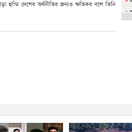
়া হুন্ডি দেশের অর্থনীতির জন্যও ক্ষতিকর বলে তিনি
জ
সরক
জ
শিক
'
মুচ
জু
‘ভিক
জু
ছাত
জ
হাস
ব
কয