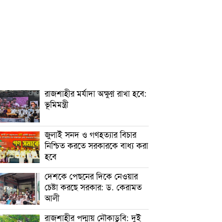
রাজশাহীর মর্যাদা অক্ষুণ্ন রাখা হবে:
ভূমিমন্ত্রী
জুলাই সনদ ও গণহত্যার বিচার
নিশ্চিত করতে সরকারকে বাধ্য করা
হবে
দেশকে পেছনের দিকে নেওয়ার
চেষ্টা করছে সরকার: ড. কেরামত
আলী
রাজশাহীর পদ্মায় নৌকাডুবি: দুই