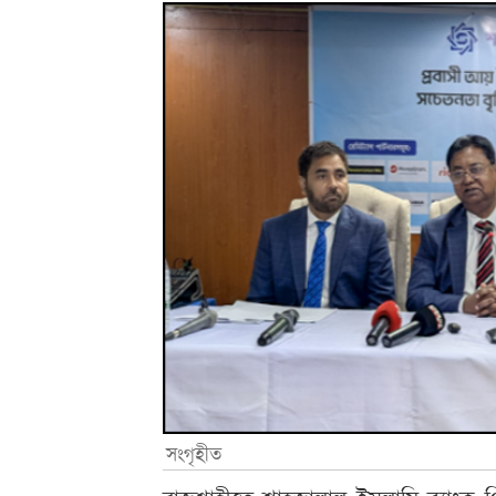
সংগৃহীত