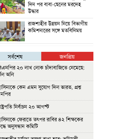
দিন পর বাবা-ছেলের মরদেহ
উদ্ধার
রাজশাহীর উন্নয়ন নিয়ে বিভাগীয়
কমিশনারের সঙ্গে মতবিনিময়
সর্বশেষ
জনপ্রিয়
িএনপির ২০ লাখ লোক চাঁদাবাজিতে নেমেছে:
নেল অলি
াসিনাকে কেন এমন সুযোগ দিল ভারত, প্রশ্ন
এনপির
ষ্ট্রপতি নির্বাচন ২০ আগস্ট
াসিনাকে ফেরাতে তৎপর রাবির ৪২ শিক্ষকের
ুদ্ধে অনুসন্ধান কমিটি
জশাহীর মর্যাদা অক্ষুণ্ন রাখা হবে: ভূমিমন্ত্রী