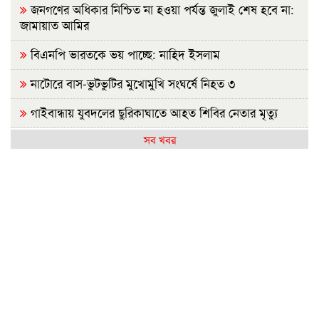
জনগণের অধিকার নিশ্চিত না হওয়া পর্যন্ত জুলাই শেষ হবে না:
জামায়াত আমির
বিএনপি ভারতকে ভয় পাচ্ছে: নাহিদ ইসলাম
নাটোরে বাস-ভুটভুটির মুখোমুখি সংঘর্ষে নিহত ৩
গাইবান্ধায় যুবদলের ছুরিকাঘাতে আহত শিবির নেতার মৃত্যু
সব খবর
নাশকতার পরিকল্পনা করছেন পলাতক হাসিনা
ভারতে যেভাবে দিন কাটাচ্ছেন পলাতক আ.লীগ নেতারা
দৃশ্যমান অগ্রগতি নেই বিপ্লবীদের ওপর হামলা ও হত্যার বিচার
সরকার গণভোটের রায় নিয়ে বিশ্বাসঘাতকতা করেছে: নাহিদ
রাজশাহীতে (ওয়াটসফেম)-এর উদ্যোগে বৃক্ষরোপণ কর্মসূচি
অনুষ্ঠিত
জুলাই গণঅভ্যুত্থান দিবসে ইসলামী ব্যাংক হাসপাতালের
আলোচনা