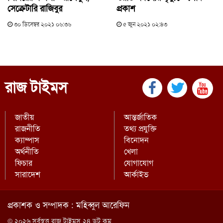
সেক্রেটারি রাজিবুর
প্রকাশ
৩০ ডিসেম্বর ২০২১ ০৬:৩৬
৫ জুন ২০২১ ০২:৪৩
রাজ টাইমস
জাতীয়
আন্তর্জাতিক
রাজনীতি
তথ্য প্রযুক্তি
ক্যাম্পাস
বিনোদন
অর্থনীতি
খেলা
ফিচার
যোগাযোগ
সারাদেশ
আর্কাইভ
প্রকাশক ও সম্পাদক : মহিব্বুল আরেফিন
© ২০২৬ সর্বস্বত্ত্ব রাজ টাইমস ২৪ ডট কম