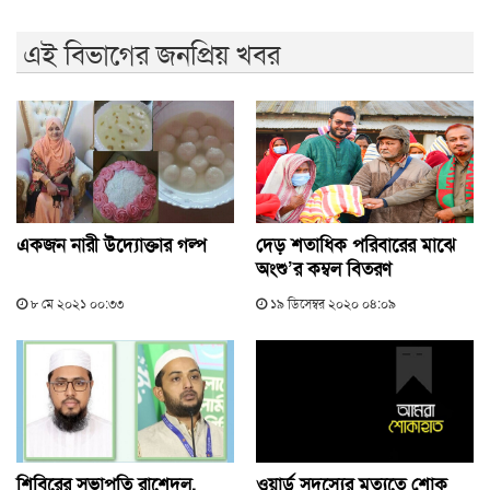
এই বিভাগের জনপ্রিয় খবর
একজন নারী উদ্যোক্তার গল্প
দেড় শতাধিক পরিবারের মাঝে
অংশু’র কম্বল বিতরণ
৮ মে ২০২১ ০০:৩৩
১৯ ডিসেম্বর ২০২০ ০৪:০৯
শিবিরের সভাপতি রাশেদুল,
ওয়ার্ড সদস্যের মৃত্যুতে শোক