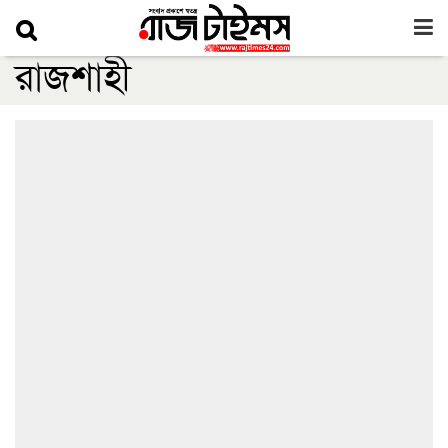
রাজশাহী