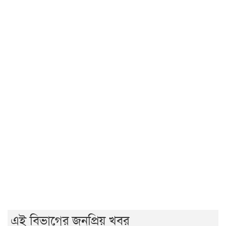
হাসিনাকে কেন এমন সুযোগ দিল ভারত, প্রশ্ন বিএনপির
রাষ্ট্রপতি নির্বাচন ২০ আগস্ট
হাসিনাকে ফেরাতে তৎপর রাবির ৪২ শিক্ষকের বিরুদ্ধে অনুসন্ধান
কমিটি
রাজশাহীর মর্যাদা অক্ষুণ্ন রাখা হবে: ভূমিমন্ত্রী
জুলাই সনদ ও গণহত্যার বিচার নিশ্চিত করতে সরকারকে বাধ্য
করা হবে
জুলাই গণঅভ্যুত্থান দিবসে রাবিতে ১৪ হাজার শিক্ষার্থীর গণভোজ
'আমাদের ভেতরের বিভেদ দেখেই ফ্যাসিবাদীরা মুচকি হাসছে'-
রাবি উপাচার্য
এই বিভাগের জনপ্রিয় খবর