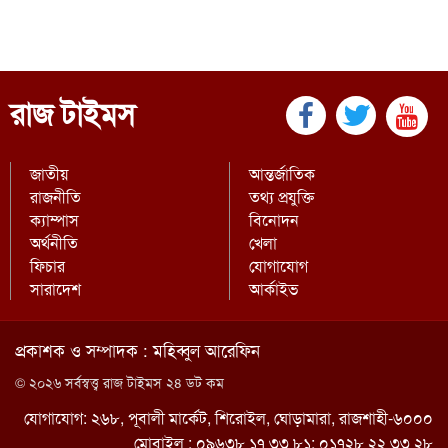
রাজ টাইমস
জাতীয়
আন্তর্জাতিক
রাজনীতি
তথ্য প্রযুক্তি
ক্যাম্পাস
বিনোদন
অর্থনীতি
খেলা
ফিচার
যোগাযোগ
সারাদেশ
আর্কাইভ
প্রকাশক ও সম্পাদক : মহিব্বুল আরেফিন
© ২০২৬ সর্বস্বত্ত্ব রাজ টাইমস ২৪ ডট কম
যোগাযোগ: ২৬৮, পূবালী মার্কেট, শিরোইল, ঘোড়ামারা, রাজশাহী-৬০০০
মোবাইল : ০৯৬৩৮ ১৭ ৩৩ ৮১; ০১৭২৮ ২২ ৩৩ ২৮