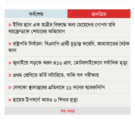
সর্বশেষ
জনপ্রিয়
ইবির হলে এক ছাত্রীর বিরুদ্ধে অন্য মেয়েদের গোপন ছবি
বয়ফ্রেন্ডকে শেয়ারের অভিযোগ
রাষ্ট্রপতি নির্বাচন: বিএনপি প্রার্থী চূড়ান্ত করেনি, জামায়াতের বৈঠক
কাল
জুলাইয়ে সড়কে ঝরল ৪১৬ প্রাণ, মোটরসাইকেলে সর্বাধিক মৃত্যু
প্রথম শ্রেণিতে ভর্তি লটারিতে, বাকি সব পরীক্ষায়
নেসকো স্থানান্তরের প্রতিবাদে ১১ দলের স্মারকলিপি
হামের উপসর্গে আরও ৬ শিশুর মৃত্যু
সব খবর
লংমার্চের ঘোষণা ১১ দলীয় ঐক্যের
বিএনপির ২০ লাখ লোক চাঁদাবাজিতে নেমেছে: কর্নেল অলি