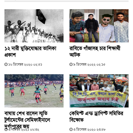
১২ নারী মুক্তিযোদ্ধার তালিকা
রাবিতে গাঁজাসহ চার শিক্ষার্থী
প্রকাশ
আটক
১৬ ডিসেম্বর ২০২০ ০২:৫১
৯ ডিসেম্বর ২০২২ ০২:১৫
বাঘায় শেখ রাসেল স্মৃতি
কেমিস্ট এন্ড ড্রাগিস্ট সমিতির
টুর্ণামেন্টের সেমিফাইনালে
বিক্ষোভ
দুর্গাপুরের জয়
৩ নভেম্বর ২০২১ ০৬:৩২
৩ ডিসেম্বর ২০২০ ২৩:৫৮