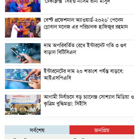
‘টেকফ্লিক্স’ সিইও নাসিম রানা মাসুদ
বেস্ট প্রফেশনাল অ্যাওয়ার্ড-২০২৬’ পেলেন
গ্লোবাল নলেজ এর পরিচালক হাফিজুর রহমান
দাম অপরিবর্তিত রেখে ইন্টারনেট গতি ৩ গুণ
বাড়াল বিটিসিএল
ইন্টারনেটের দাম ২০ শতাংশ পর্যন্ত বাড়বে:
আইএসপিএবি
আগামী নির্বাচনে বড় চ্যালেঞ্জ সোশ্যাল মিডিয়া ও
কৃত্রিম বুদ্ধিমত্তা: সিইসি
সর্বশেষ
জনপ্রিয়