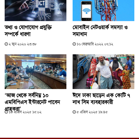
তথ্য ও যোগাযোগ প্রযুক্তি
মোবাইল নেটওয়ার্ক সমস্যা ও
সম্পর্কে ধারণা
সমাধান
২ জুন ২০২০ ২৩:৩৮
১৬ ফেব্রুয়ারি ২০২২ ০৭:১২
‘আজ থেকে সর্বনিম্ন ১০
ঈদে ঢাকা ছাড়েন এক কোটি ৭
এমবিপিএস ইন্টারনেট পাবেন
লাখ সিম ব্যবহারকারী
গ্রাহকরা’
১৯ এপ্রিল ২০২৫ ১৫:০২
৫ এপ্রিল ২০২৫ ১৯:৪৫