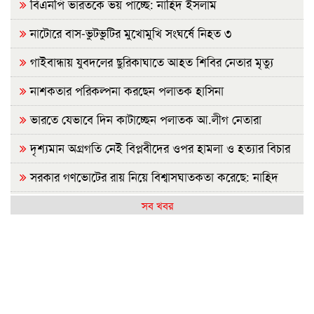
বিএনপি ভারতকে ভয় পাচ্ছে: নাহিদ ইসলাম
নাটোরে বাস-ভুটভুটির মুখোমুখি সংঘর্ষে নিহত ৩
গাইবান্ধায় যুবদলের ছুরিকাঘাতে আহত শিবির নেতার মৃত্যু
নাশকতার পরিকল্পনা করছেন পলাতক হাসিনা
ভারতে যেভাবে দিন কাটাচ্ছেন পলাতক আ.লীগ নেতারা
দৃশ্যমান অগ্রগতি নেই বিপ্লবীদের ওপর হামলা ও হত্যার বিচার
সরকার গণভোটের রায় নিয়ে বিশ্বাসঘাতকতা করেছে: নাহিদ
রাজশাহীতে (ওয়াটসফেম)-এর উদ্যোগে বৃক্ষরোপণ কর্মসূচি
সব খবর
অনুষ্ঠিত
জুলাই গণঅভ্যুত্থান দিবসে ইসলামী ব্যাংক হাসপাতালের
আলোচনা
আ.লীগের কাউকে জামায়াতে যুক্ত করতে কেন্দ্রের অনুমতি
লাগবে: আমির