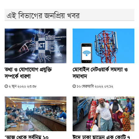
এই বিভাগের জনপ্রিয় খবর
তথ্য ও যোগাযোগ প্রযুক্তি
মোবাইল নেটওয়ার্ক সমস্যা ও
সম্পর্কে ধারণা
সমাধান
২ জুন ২০২০ ২৩:৩৮
১৬ ফেব্রুয়ারি ২০২২ ০৭:১২
‘আজ থেকে সর্বনিম্ন ১০
ঈদে ঢাকা ছাড়েন এক কোটি ৭