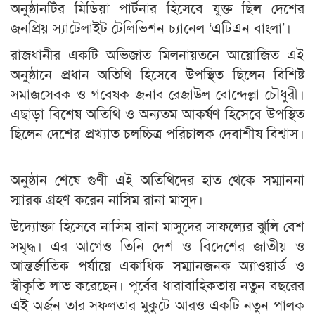
অনুষ্ঠানটির মিডিয়া পার্টনার হিসেবে যুক্ত ছিল দেশের
জনপ্রিয় স্যাটেলাইট টেলিভিশন চ্যানেল ‘এটিএন বাংলা’।
রাজধানীর একটি অভিজাত মিলনায়তনে আয়োজিত এই
অনুষ্ঠানে প্রধান অতিথি হিসেবে উপস্থিত ছিলেন বিশিষ্ট
সমাজসেবক ও গবেষক জনাব রেজাউল বোন্দেল্লা চৌধুরী।
এছাড়া বিশেষ অতিথি ও অন্যতম আকর্ষণ হিসেবে উপস্থিত
ছিলেন দেশের প্রখ্যাত চলচ্চিত্র পরিচালক দেবাশীষ বিশ্বাস।
অনুষ্ঠান শেষে গুণী এই অতিথিদের হাত থেকে সম্মাননা
স্মারক গ্রহণ করেন নাসিম রানা মাসুদ।
উদ্যোক্তা হিসেবে নাসিম রানা মাসুদের সাফল্যের ঝুলি বেশ
সমৃদ্ধ। এর আগেও তিনি দেশ ও বিদেশের জাতীয় ও
আন্তর্জাতিক পর্যায়ে একাধিক সম্মানজনক অ্যাওয়ার্ড ও
স্বীকৃতি লাভ করেছেন। পূর্বের ধারাবাহিকতায় নতুন বছরের
এই অর্জন তার সফলতার মুকুটে আরও একটি নতুন পালক