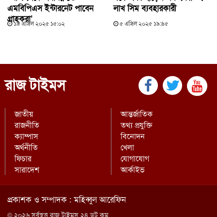
এমবিপিএস ইন্টারনেট পাবেন
লাখ সিম ব্যবহারকারী
গ্রাহকরা’
১৯ এপ্রিল ২০২৫ ১৫:০২
৫ এপ্রিল ২০২৫ ১৯:৪৫
রাজ টাইমস
জাতীয়
আন্তর্জাতিক
রাজনীতি
তথ্য প্রযুক্তি
ক্যাম্পাস
বিনোদন
অর্থনীতি
খেলা
ফিচার
যোগাযোগ
সারাদেশ
আর্কাইভ
প্রকাশক ও সম্পাদক : মহিব্বুল আরেফিন
© ২০২৬ সর্বস্বত্ত্ব রাজ টাইমস ২৪ ডট কম