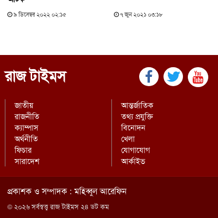
৯ ডিসেম্বর ২০২২ ০২:১৫
৭ জুন ২০২১ ০৩:১৮
রাজ টাইমস
জাতীয়
আন্তর্জাতিক
রাজনীতি
তথ্য প্রযুক্তি
ক্যাম্পাস
বিনোদন
অর্থনীতি
খেলা
ফিচার
যোগাযোগ
সারাদেশ
আর্কাইভ
প্রকাশক ও সম্পাদক : মহিব্বুল আরেফিন
© ২০২৬ সর্বস্বত্ত্ব রাজ টাইমস ২৪ ডট কম