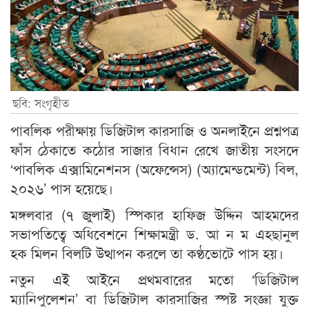
ছবি: সংগৃহীত
পাবলিক পরীক্ষায় ডিজিটাল কারসাজি ও অনলাইনে প্রশ্নপত্র
ফাঁস ঠেকাতে কঠোর সাজার বিধান রেখে জাতীয় সংসদে
‘পাবলিক এক্সামিনেশনস (অফেন্সেস) (অ্যামেন্ডমেন্ট) বিল,
২০২৬’ পাস হয়েছে।
মঙ্গলবার (৭ জুলাই) স্পিকার হাফিজ উদ্দিন আহমদের
সভাপতিত্বে অধিবেশনে শিক্ষামন্ত্রী ড. আ ন ম এহছানুল
হক মিলন বিলটি উত্থাপন করলে তা কণ্ঠভোটে পাস হয়।
নতুন এই আইনে প্রথমবারের মতো ‘ডিজিটাল
ম্যানিপুলেশন’ বা ডিজিটাল কারসাজির স্পষ্ট সংজ্ঞা যুক্ত