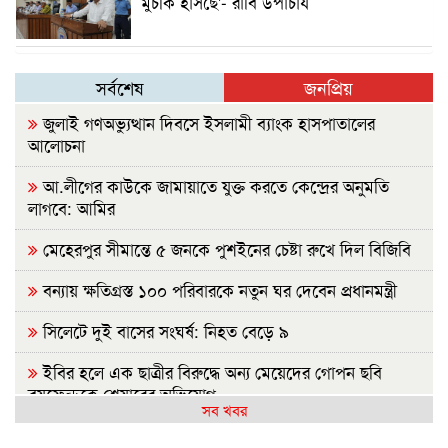
মুচকি হাসছে'- রাবি উপাচার্য
সর্বশেষ
জনপ্রিয়
জুলাই গণঅভ্যুত্থান দিবসে ইসলামী ব্যাংক হাসপাতালের
আলোচনা
আ.লীগের কাউকে জামায়াতে যুক্ত করতে কেন্দ্রের অনুমতি
লাগবে: আমির
মেহেরপুর সীমান্তে ৫ জনকে পুশইনের চেষ্টা রুখে দিল বিজিবি
বন্যায় ক্ষতিগ্রস্ত ১০০ পরিবারকে নতুন ঘর দেবেন প্রধানমন্ত্রী
সিলেটে দুই বাসের সংঘর্ষ: নিহত বেড়ে ৯
ইবির হলে এক ছাত্রীর বিরুদ্ধে অন্য মেয়েদের গোপন ছবি
বয়ফ্রেন্ডকে শেয়ারের অভিযোগ
সব খবর
রাষ্ট্রপতি নির্বাচন: বিএনপি প্রার্থী চূড়ান্ত করেনি, জামায়াতের বৈঠক