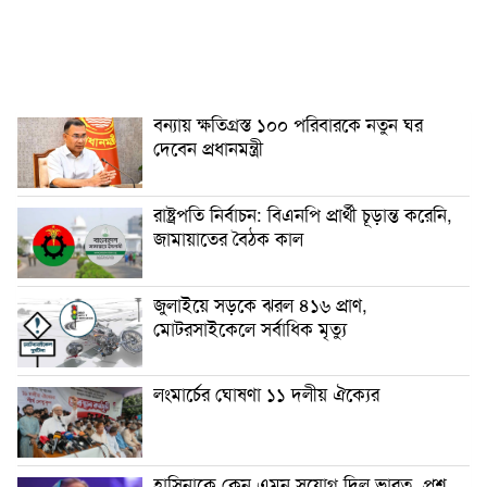
বন্যায় ক্ষতিগ্রস্ত ১০০ পরিবারকে নতুন ঘর
দেবেন প্রধানমন্ত্রী
রাষ্ট্রপতি নির্বাচন: বিএনপি প্রার্থী চূড়ান্ত করেনি,
জামায়াতের বৈঠক কাল
জুলাইয়ে সড়কে ঝরল ৪১৬ প্রাণ,
মোটরসাইকেলে সর্বাধিক মৃত্যু
লংমার্চের ঘোষণা ১১ দলীয় ঐক্যের
হাসিনাকে কেন এমন সুযোগ দিল ভারত, প্রশ্ন