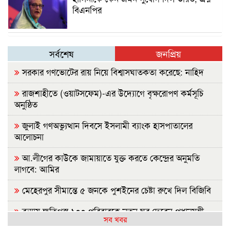
বিএনপির
সর্বশেষ
জনপ্রিয়
সরকার গণভোটের রায় নিয়ে বিশ্বাসঘাতকতা করেছে: নাহিদ
রাজশাহীতে (ওয়াটসফেম)-এর উদ্যোগে বৃক্ষরোপণ কর্মসূচি
অনুষ্ঠিত
জুলাই গণঅভ্যুত্থান দিবসে ইসলামী ব্যাংক হাসপাতালের
আলোচনা
আ.লীগের কাউকে জামায়াতে যুক্ত করতে কেন্দ্রের অনুমতি
লাগবে: আমির
মেহেরপুর সীমান্তে ৫ জনকে পুশইনের চেষ্টা রুখে দিল বিজিবি
বন্যায় ক্ষতিগ্রস্ত ১০০ পরিবারকে নতুন ঘর দেবেন প্রধানমন্ত্রী
সব খবর