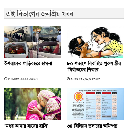
এই বিভাগের জনপ্রিয় খবর
ইশরাকের গাড়িবহরে হামলা
৮০ শতাংশ বিবাহিত পুরুষ স্ত্রীর
‘নির্যাতনের শিকার’
৫ নভেম্বর ২০২২ ২০:১৪
৯ নভেম্বর ২০২০ ১৩:৪৩
‘মধুর আমার মায়ের হাসি’
৩৪ বিলিয়ন ডলারের অনিষ্পন্ন