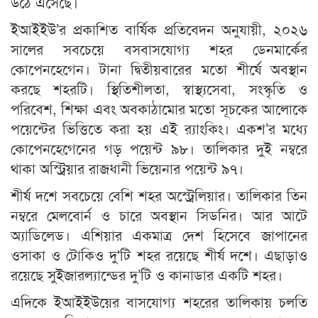
উঠে এসেছে।
ইআইইউ’র প্রকাশিত বার্ষিক প্রতিবেদন অনুযায়ী, ২০২৬
সালের সবচেয়ে বসবাসযোগ্য শহর ডেনমার্কের
কোপেনহেগেন। টানা দ্বিতীয়বারের মতো শীর্ষে অবস্থান
করছে শহরটি। স্থিতিশীলতা, স্বাস্থ্যসেবা, সংস্কৃতি ও
পরিবেশ, শিক্ষা এবং অবকাঠামোর মতো সূচকের আলোকে
পয়েন্টের ভিত্তিতে করা হয় এই র‍্যাংকিং। একশ’র মধ্যে
কোপেনহেগেনের গড় পয়েন্ট ৯৮। তালিকার দুই নম্বরে
থাকা অস্ট্রিয়ার রাজধানী ভিয়েনার পয়েন্ট ৯৭।
শীর্ষ দশে সবচেয়ে বেশি শহর অস্ট্রেলিয়ার। তালিকার তিন
নম্বরে মেলবোর্ন ও চারে অবস্থান সিডনির। আর আটে
অ্যাডিলেড। এশিয়ার একমাত্র দেশ হিসেবে জাপানের
ওসাকা ও টোকিও দু'টি শহর রয়েছে শীর্ষ দশে। এছাড়াও
রয়েছে সুইজারল্যান্ডের দু’টি ও কানাডার একটি শহর।
এদিকে ইআইইউয়ের বাসযোগ্য শহরের তালিকায় চলতি