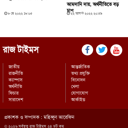
আমদানি দায়, অর্থনীতিতে বড়
চাপ
৮ মে ২০২২ ১৮:০৫
২২ আগস্ট ২০২২ ২০:৫৯
রাজ টাইমস
জাতীয়
আন্তর্জাতিক
রাজনীতি
তথ্য প্রযুক্তি
ক্যাম্পাস
বিনোদন
অর্থনীতি
খেলা
ফিচার
যোগাযোগ
সারাদেশ
আর্কাইভ
প্রকাশক ও সম্পাদক : মহিব্বুল আরেফিন
© ২০২৬ সর্বস্বত্ত্ব রাজ টাইমস ২৪ ডট কম