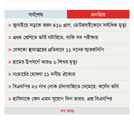
সর্বশেষ
জনপ্রিয়
জুলাইয়ে সড়কে ঝরল ৪১৬ প্রাণ, মোটরসাইকেলে সর্বাধিক মৃত্যু
প্রথম শ্রেণিতে ভর্তি লটারিতে, বাকি সব পরীক্ষায়
নেসকো স্থানান্তরের প্রতিবাদে ১১ দলের স্মারকলিপি
হামের উপসর্গে আরও ৬ শিশুর মৃত্যু
লংমার্চের ঘোষণা ১১ দলীয় ঐক্যের
বিএনপির ২০ লাখ লোক চাঁদাবাজিতে নেমেছে: কর্নেল অলি
হাসিনাকে কেন এমন সুযোগ দিল ভারত, প্রশ্ন বিএনপির
রাষ্ট্রপতি নির্বাচন ২০ আগস্ট
সব খবর
হাসিনাকে ফেরাতে তৎপর রাবির ৪২ শিক্ষকের বিরুদ্ধে অনুসন্ধান
কমিটি