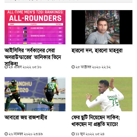
আইসিসির ‘সর্বকালের সেরা
হারলো দল, হারলো মাহবুর!
অলরাউন্ডারের’ তালিকার তিনে
সাকিব!
২৯ এপ্রিল ২০২২ ০৫:১৬
২৫ অক্টোবর ২০২০ ২২:১২
আবারো জয় রাজশাহীর
ফের ছুটি নিয়েছেন সাকিব;
থাকছেন না প্রস্তুতি ম্যাচে!
২৬ নভেম্বর ২০২০ ২৩:৪৯
১১ জুন ২০২২ ০৫:২৪