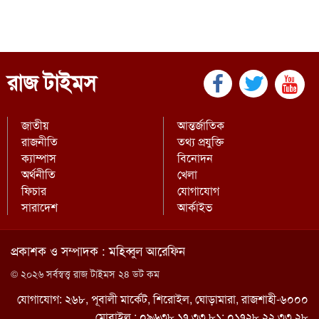
রাজ টাইমস
জাতীয়
আন্তর্জাতিক
রাজনীতি
তথ্য প্রযুক্তি
ক্যাম্পাস
বিনোদন
অর্থনীতি
খেলা
ফিচার
যোগাযোগ
সারাদেশ
আর্কাইভ
প্রকাশক ও সম্পাদক : মহিব্বুল আরেফিন
© ২০২৬ সর্বস্বত্ত্ব রাজ টাইমস ২৪ ডট কম
যোগাযোগ: ২৬৮, পূবালী মার্কেট, শিরোইল, ঘোড়ামারা, রাজশাহী-৬০০০
মোবাইল : ০৯৬৩৮ ১৭ ৩৩ ৮১; ০১৭২৮ ২২ ৩৩ ২৮