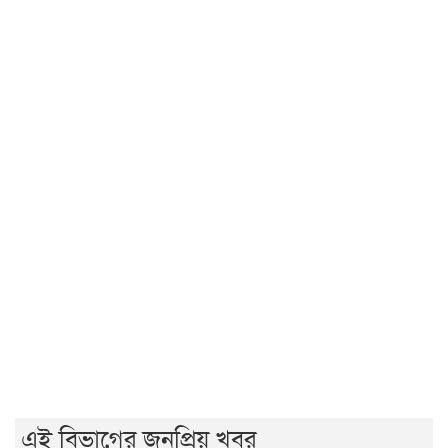
রাজশাহীর মর্যাদা অক্ষুণ্ন রাখা হবে: ভূমিমন্ত্রী
জুলাই সনদ ও গণহত্যার বিচার নিশ্চিত করতে সরকারকে বাধ্য
করা হবে
জুলাই গণঅভ্যুত্থান দিবসে রাবিতে ১৪ হাজার শিক্ষার্থীর গণভোজ
'আমাদের ভেতরের বিভেদ দেখেই ফ্যাসিবাদীরা মুচকি হাসছে'-
রাবি উপাচার্য
জুলাই গণঅভ্যুত্থানের দ্বিতীয় বর্ষপূর্তিতে রাকসুর ‘ভিক্টরি রান’
ম্যারাথন
জুলাই গণ-অভ্যুত্থানের দ্বিতীয় বার্ষিকীতে ইবি ছাত্রদলের
বৃক্ষরোপণ
এই বিভাগের জনপ্রিয় খবর