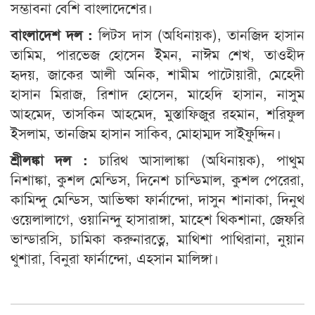
সম্ভাবনা বেশি বাংলাদেশের।
বাংলাদেশ দল :
লিটস দাস (অধিনায়ক), তানজিদ হাসান
তামিম, পারভেজ হোসেন ইমন, নাঈম শেখ, তাওহীদ
হৃদয়, জাকের আলী অনিক, শামীম পাটোয়ারী, মেহেদী
হাসান মিরাজ, রিশাদ হোসেন, মাহেদি হাসান, নাসুম
আহমেদ, তাসকিন আহমেদ, মুস্তাফিজুর রহমান, শরিফুল
ইসলাম, তানজিম হাসান সাকিব, মোহাম্মদ সাইফুদ্দিন।
শ্রীলঙ্কা দল :
চারিথ আসালাঙ্কা (অধিনায়ক), পাথুম
নিশাঙ্কা, কুশল মেন্ডিস, দিনেশ চান্ডিমাল, কুশল পেরেরা,
কামিন্দু মেন্ডিস, আভিষ্কা ফার্নান্দো, দাসুন শানাকা, দিনুথ
ওয়েলালাগে, ওয়ানিন্দু হাসারাঙ্গা, মাহেশ থিকশানা, জেফরি
ভান্ডারসি, চামিকা করুনারত্নে, মাথিশা পাথিরানা, নুয়ান
থুশারা, বিনুরা ফার্নান্দো, এহসান মালিঙ্গা।