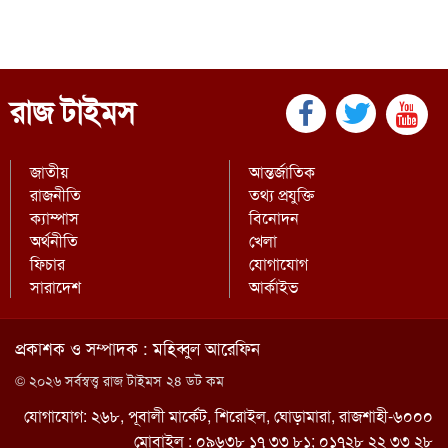
রাজ টাইমস
জাতীয়
আন্তর্জাতিক
রাজনীতি
তথ্য প্রযুক্তি
ক্যাম্পাস
বিনোদন
অর্থনীতি
খেলা
ফিচার
যোগাযোগ
সারাদেশ
আর্কাইভ
প্রকাশক ও সম্পাদক : মহিব্বুল আরেফিন
© ২০২৬ সর্বস্বত্ত্ব রাজ টাইমস ২৪ ডট কম
যোগাযোগ: ২৬৮, পূবালী মার্কেট, শিরোইল, ঘোড়ামারা, রাজশাহী-৬০০০
মোবাইল : ০৯৬৩৮ ১৭ ৩৩ ৮১; ০১৭২৮ ২২ ৩৩ ২৮