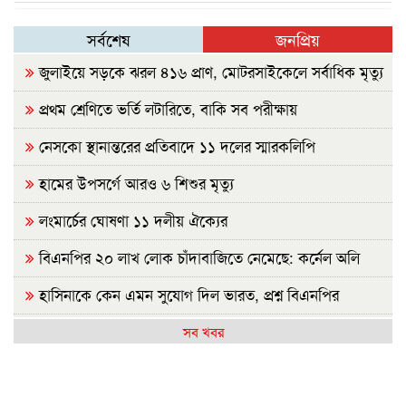
সর্বশেষ
জনপ্রিয়
জুলাইয়ে সড়কে ঝরল ৪১৬ প্রাণ, মোটরসাইকেলে সর্বাধিক মৃত্যু
প্রথম শ্রেণিতে ভর্তি লটারিতে, বাকি সব পরীক্ষায়
নেসকো স্থানান্তরের প্রতিবাদে ১১ দলের স্মারকলিপি
হামের উপসর্গে আরও ৬ শিশুর মৃত্যু
লংমার্চের ঘোষণা ১১ দলীয় ঐক্যের
বিএনপির ২০ লাখ লোক চাঁদাবাজিতে নেমেছে: কর্নেল অলি
হাসিনাকে কেন এমন সুযোগ দিল ভারত, প্রশ্ন বিএনপির
রাষ্ট্রপতি নির্বাচন ২০ আগস্ট
সব খবর
হাসিনাকে ফেরাতে তৎপর রাবির ৪২ শিক্ষকের বিরুদ্ধে অনুসন্ধান
কমিটি