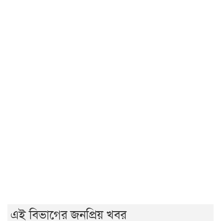
রাজশাহীর মর্যাদা অক্ষুণ্ন রাখা হবে: ভূমিমন্ত্রী
জুলাই সনদ ও গণহত্যার বিচার নিশ্চিত করতে সরকারকে বাধ্য
করা হবে
জুলাই গণঅভ্যুত্থান দিবসে রাবিতে ১৪ হাজার শিক্ষার্থীর গণভোজ
'আমাদের ভেতরের বিভেদ দেখেই ফ্যাসিবাদীরা মুচকি হাসছে'-
রাবি উপাচার্য
জুলাই গণঅভ্যুত্থানের দ্বিতীয় বর্ষপূর্তিতে রাকসুর ‘ভিক্টরি রান’
ম্যারাথন
জুলাই গণ-অভ্যুত্থানের দ্বিতীয় বার্ষিকীতে ইবি ছাত্রদলের
বৃক্ষরোপণ
এই বিভাগের জনপ্রিয় খবর