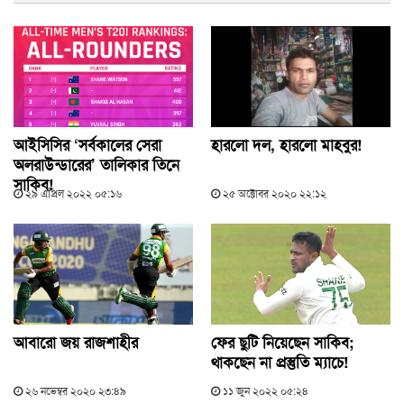
আইসিসির ‘সর্বকালের সেরা
হারলো দল, হারলো মাহবুর!
অলরাউন্ডারের’ তালিকার তিনে
সাকিব!
২৯ এপ্রিল ২০২২ ০৫:১৬
২৫ অক্টোবর ২০২০ ২২:১২
আবারো জয় রাজশাহীর
ফের ছুটি নিয়েছেন সাকিব;
থাকছেন না প্রস্তুতি ম্যাচে!
২৬ নভেম্বর ২০২০ ২৩:৪৯
১১ জুন ২০২২ ০৫:২৪